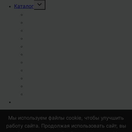
Переключить
Каталог
дочернее
меню
Пиво разливное
Пиво бутылочное
Пиво баночное
Пиво ПЭТ 1,0 л.
Пиво ПЭТ 1,5 л.
Пиво крафтовое
Пивные напитки
Сидр
Квас ПЭТ 1,5 л.
Газированные напитки
Квас, лимонад разливные
Сотрудничество
Контакты
Мы используем файлы cookie, чтобы улучшить
работу сайта. Продолжая использовать сайт, вы