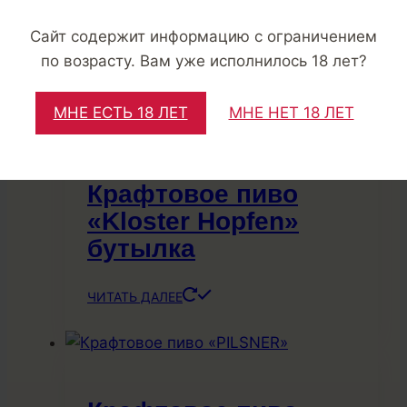
«Belgian Pale Ale»
бутылка
Сайт содержит информацию с ограничением
по возрасту. Вам уже исполнилось 18 лет?
ЧИТАТЬ ДАЛЕЕ
МНЕ ЕСТЬ 18 ЛЕТ
МНЕ НЕТ 18 ЛЕТ
Крафтовое пиво
«Kloster Hopfen»
бутылка
ЧИТАТЬ ДАЛЕЕ