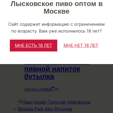
палитрой!
Лысковское пиво оптом в
Москве
Похожие
Сайт содержит информацию с ограничением
по возрасту. Вам уже исполнилось 18 лет?
МНЕ ЕСТЬ 18 ЛЕТ
МНЕ НЕТ 18 ЛЕТ
Крафт Толстой
«Kriek» вишневый
пивной напиток
бутылка
ЧИТАТЬ ДАЛЕЕ