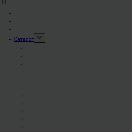
Главная
Наши преимущества
Прайс-лист
Переключить
Каталог
дочернее
меню
Пиво разливное
Пиво бутылочное
Пиво баночное
Пиво ПЭТ 1,0 л.
Пиво ПЭТ 1,5 л.
Пиво крафтовое
Пивные напитки
Сидр
Квас ПЭТ 1,5 л.
Газированные напитки
Квас, лимонад разливные