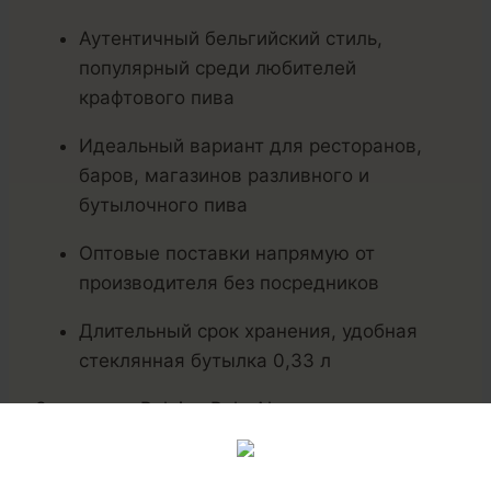
Аутентичный бельгийский стиль,
популярный среди любителей
крафтового пива
Идеальный вариант для ресторанов,
баров, магазинов разливного и
бутылочного пива
Оптовые поставки напрямую от
производителя без посредников
Длительный срок хранения, удобная
стеклянная бутылка 0,33 л
Закажите «Belgian Pale Ale» оптом и
предложите клиентам качественное
крафтовое пиво с богатой вкусовой