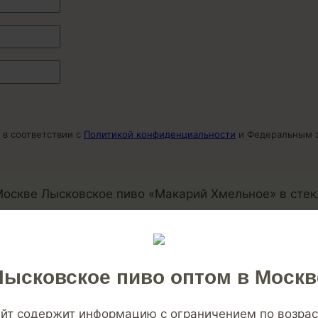
 в соответствии с
Политикой конфиденциальности
и Федеральным з
оскве Лысковское пиво «Макарий Хмельное» в стек
го цвета, с ярким, насыщенным вкусом и умеренно
высококачественного ячменного солода.
альная раса дрожжей, делает вкус пива особенным
Лысковское пиво оптом в Москв
йт содержит информацию с ограничением по возрас