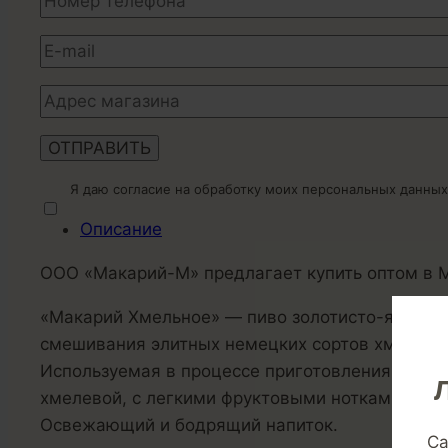
Я даю согласие на обработку моих персональных данных
Описание
ООО «Макарий-М» предлагает купить оптом в М
«Макарий Хмельное» — пиво золотисто-янтарно
смешивания элитных немецких сортов хмеля и 
Используемая в процессе приготовления, уник
хмелевой, с легкими фруктовыми нотками.
Освежающий и бодрящий напиток.
Са