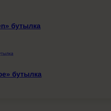
en» бутылка
ое» бутылка