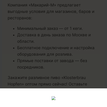
Компания «Макарий-М» предлагает
выгодные условия для магазинов, баров и
ресторанов:
Минимальный заказ — от 1 кеги.
Доставка в день заказа по Москве и
области.
Бесплатное подключение и настройка
оборудования для розлива.
Прямые поставки от завода — без
посредников.
Закажите разливное пиво «Klosterbrau
Hopfen» оптом прямо сейчас! Оставьте
заявку на сайте, позвоните или напишите в
WhatsApp — и уже сегодня ваш ассортимент
пополнится свежайшим светлым лагером