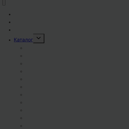
Главная
Наши преимущества
Прайс-лист
Переключить
Каталог
дочернее
меню
Пиво разливное
Пиво бутылочное
Пиво баночное
Пиво ПЭТ 1,0 л.
Пиво ПЭТ 1,5 л.
Пиво крафтовое
Пивные напитки
Сидр
Квас ПЭТ 1,5 л.
Газированные напитки
Квас, лимонад разливные